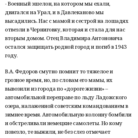
- Военный эшелон, на котором мы ехали,
двигался на Урал, и в Давлеканово мы
высадились. Нас с мамой и сестрой на лошадях
отвезли в Черниговку, которая и стала для нас
вторым домом. Отец Владимира Антоновича
остался защищать родной город и погиб в 1943
году.
В.А. Федоров смутно помнит то тяжелое и
грозное время, но, по словам его мамы, их
вывозили из города по «дороге жизни» –
автомобильной переправе по льду Ладожского
озера, налаженной советским командованием в
зимнее время. Автомобильную колонну бомбили
и обстреливали немецкие самолеты. Но кому
повезло, те выжили, не без слез отмечает