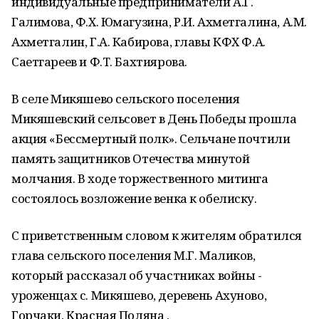
индивидуальные предприниматели А.Г.
Галимова, Ф.Х. Юмагузина, Р.И. Ахметгалина, А.М.
Ахметгалин, Г.А. Кабирова, главы КФХ Ф.А.
Саетгареев и Ф.Т. Бахтиярова.
В селе Микяшево сельского поселения
Микяшевский сельсовет в День Победы прошла
акция «Бессмертный полк». Сельчане почтили
память защитников Отечества минутой
молчания. В ходе торжественного митинга
состоялось возложение венка к обелиску.
С приветственным словом к жителям обратился
глава сельского поселения М.Г. Маликов,
который рассказал об участниках войны -
уроженцах с. Микяшево, деревень Ахуново,
Горчаки, Красная Поляна .