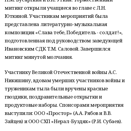
митинг открыли учащиеся во главе с Л.Н.
Юткиной. Участникам мероприятий была
представлена литературно-музыкальная
композиция «Слава тебе, Победитель - солдат!»,
подготовленная под руководством заведующей
Ивановским СДК Т.М. Саловой. Завершился
митинг минутой молчания.
Участнику Великой Отечественной войны А.С.
Никишину, вдовам умерших участников войны и
труженикам тыла были вручены красные
гвоздики, поздравительные открытки и
продуктовые наборы. Спонсорами мероприятия
выступили: ООО «Простор» (А.А. Рябов и В.В.
Зайцев) и ООО СХП «Нерал-Буздяк» (Р.И. Субаев).