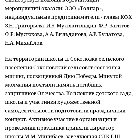
мероприятий оказали: ООО «Толпар»,
индивидуальные предприниматели - главы КФХ
З.Н. Григорьева, И.Б. Муллагильдин, Ф.Р. Загитов,
Ф.Р. Мулюкова, А.А. Вильданова, А.Р. Булатова,
Н.А. Михайлов.
На территории школы д. Соколовка сельского
поселения Соколовский сельсовет состоялся
митинг, посвященный Дню Победы. Минутой
молчания почтили память погибших
защитников Отечества. Коллектив детского сада,
школы и участники художественной
самодеятельности подготовили праздничный
концерт. Активное участие в организации и
проведении праздника приняли директор
школы М.М. Минибаев, заведующая СДК Г.Ш.