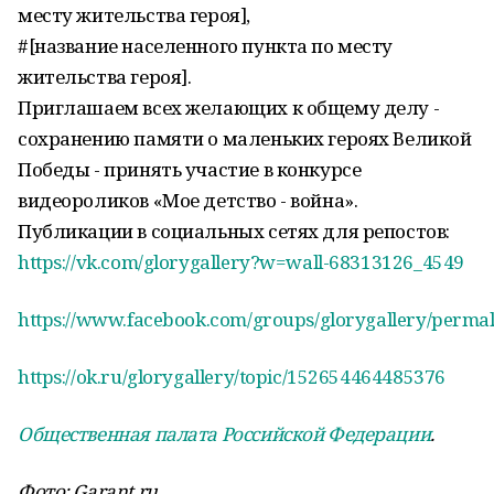
месту жительства героя],
#[название населенного пункта по месту
жительства героя].
Приглашаем всех желающих к общему делу -
сохранению памяти о маленьких героях Великой
Победы - принять участие в конкурсе
видеороликов «Мое детство - война».
Публикации в социальных сетях для репостов:
https://vk.com/glorygallery?w=wall-68313126_4549
https://www.facebook.com/groups/glorygallery/perma
https://ok.ru/glorygallery/topic/152654464485376
Общественная палата Российской Федерации
.
Фото
: Garant.ru