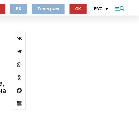
ВК
Телеграм
ОК
а,
на