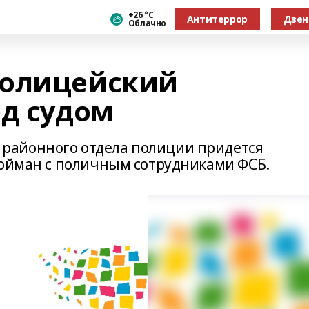
+26 °С
Антитеррор
Дзен
Облачно
полицейский
ед судом
районного отдела полиции придется
пойман с поличным сотрудниками ФСБ.