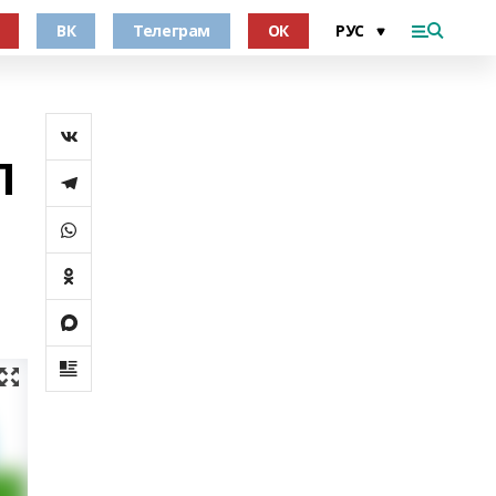
ВК
Телеграм
ОК
П
о