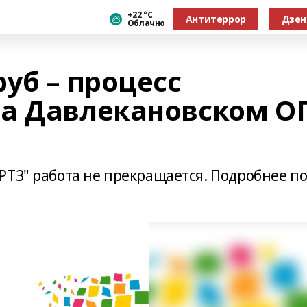
+22 °С
Антитеррор
Дзен
Облачно
уб – процесс
а Давлекановском О
РТЗ" работа не прекращается. Подробнее п