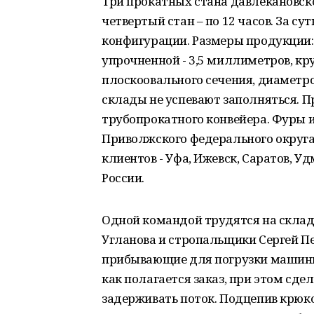
Три прокатных стана давлекановск
четвертый стан – по 12 часов. За с
конфигурации. Размеры продукции: 
упрочненной - 3,5 миллиметров, кру
плоскоовального сечения, диаметром
склады не успевают заполняться. Пр
трубопрокатного конвейера. Фуры 
Приволжского федерального округа
клиентов - Уфа, Ижевск, Саратов,
России.
Одной командой трудятся на скла
Угланова и стропальщики Сергей Пе
прибывающие для погрузки машины
как полагается заказ, при этом сдел
задерживать поток. Подцепив крюк