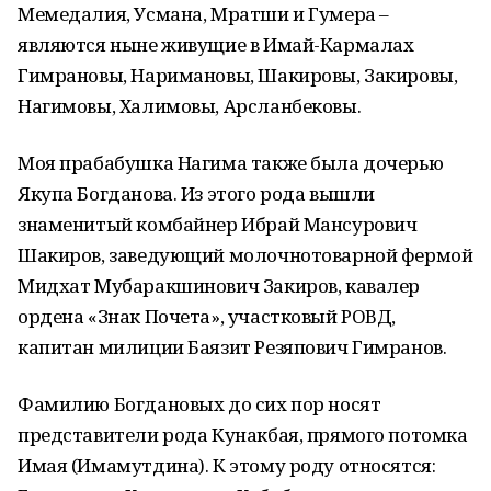
Мемедалия, Усмана, Мратши и Гумера –
являются ныне живущие в Имай-Кармалах
Гимрановы, Наримановы, Шакировы, Закировы,
Нагимовы, Халимовы, Арсланбековы.
Моя прабабушка Нагима также была дочерью
Якупа Богданова. Из этого рода вышли
знаменитый комбайнер Ибрай Мансурович
Шакиров, заведующий молочнотоварной фермой
Мидхат Мубаракшинович Закиров, кавалер
ордена «Знак Почета», участковый РОВД,
капитан милиции Баязит Резяпович Гимранов.
Фамилию Богдановых до сих пор носят
представители рода Кунакбая, прямого потомка
Имая (Имамутдина). К этому роду относятся: