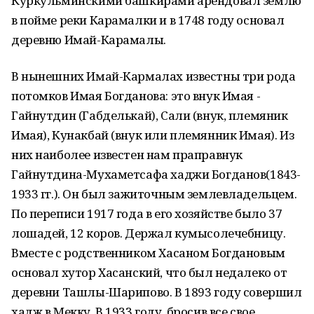
Куркульминскими башкирами арендовал землю
в пойме реки Карамалки и в 1748 году основал
деревню Имай-Карамалы.
В нынешних Имай-Кармалах известны три рода
потомков Имая Богданова: это внук Имая -
Гайнутдин (Габделькай), Сали (внук, племяник
Имая), Кунакбай (внук или племянник Имая). Из
них наиболее известен нам праправнук
Гайнутдина-Мухаметсафа хаджи Богданов(1843-
1933 гг.). Он был зажиточным землевладельцем.
По переписи 1917 года в его хозяйстве было 37
лошадей, 12 коров. Держал кумысолечебницу.
Вместе с родственником Хасаном Богдановым
основал хутор Хасанский, что был недалеко от
деревни Ташлы-Шарипово. В 1893 году совершил
хадж в Мекку. В 1933 году, бросив все свое