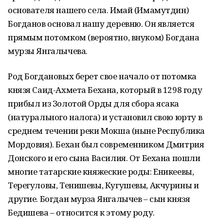
основателя нашего села. Имай (Имамутдин)
Богданов основал нашу деревню. Он является
прямым потомком (вероятно, внуком) Богдана
мурзы Янгалычева.
Род Богдановых берет свое начало от потомка
князя Саид-Ахмета Бехана, который в 1298 году
прибыл из Золотой Орды для сбора ясака
(натурального налога) и установил свою юрту в
среднем течении реки Мокша (ныне Республика
Мордовия). Бехан был современником Дмитрия
Донского и его сына Василия. От Бехана пошли
многие татарские княжеские роды: Еникеевы,
Терегуловы, Тенишевы, Кугушевы, Акчурины и
другие. Богдан мурза Янгалычев – сын князя
Бедишева – относится к этому роду.