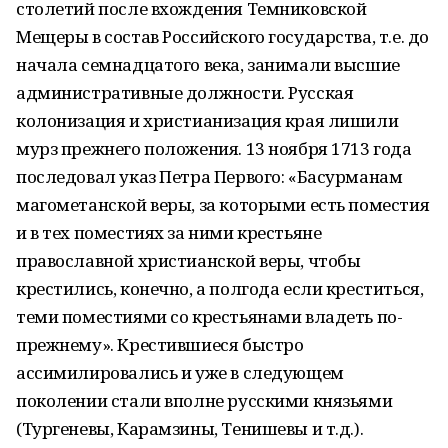
столетий после вхождения Темниковской
Мещеры в состав Российского государства, т.е. до
начала семнадцатого века, занимали высшие
административные должности. Русская
колонизация и христианизация края лишили
мурз прежнего положения. 13 ноября 1713 года
последовал указ Петра Первого: «Басурманам
магометанской веры, за которыми есть поместия
и в тех поместиях за ними крестьяне
православной христианской веры, чтобы
крестились, конечно, а полгода если креститься,
теми поместиями со крестьянами владеть по-
прежнему». Крестившиеся быстро
ассимилировались и уже в следующем
поколении стали вполне русскими князьями
(Тургеневы, Карамзины, Тенишевы и т.д.).