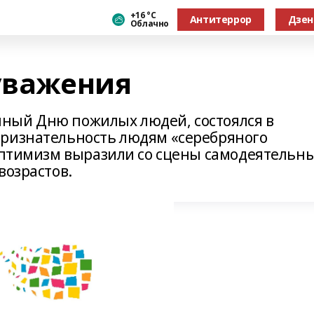
+16 °С
Антитеррор
Дзен
Облачно
 уважения
ный Дню пожилых людей, состоялся в
признательность людям «серебряного
 оптимизм выразили со сцены самодеятельн
возрастов.