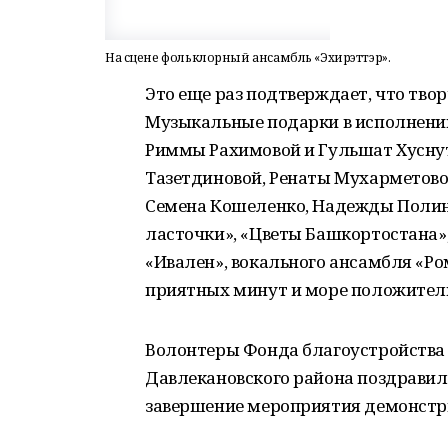
На сцене фольклорный ансамбль «Эхирэттэр».
Это еще раз подтверждает, что твор
Музыкальные подарки в исполнении
Риммы Рахимовой и Гульшат Хусну
Тазетдиновой, Ренаты Мухарметово
Семена Кошеленко, Надежды Полин
ласточки», «Цветы Башкортостана»
«Ивален», вокального ансамбля «Р
приятных минут и море положител
Волонтеры Фонда благоустройства 
Давлекановского района поздравил
завершение мероприятия демонстр