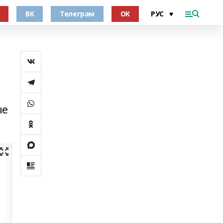
ВК
Телеграм
ОК
ые