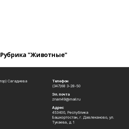
Рубрика "Животные"
тор) Сагадиева
Телефон
(347)68 3-28-50
Эл. почта
znam49@mail.ru
Адрес
453400, Республика
Башкортостан, г. Давлеканово, ул.
Тукаева, д. 1