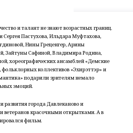
чество и талант не знают возрастных границ.
 Сергея Пастухова, Ильдара Муфтахова,
тдиновой, Нины Греценгер, Арины
й, Зайтуны Сафиной, Владимира Родина,
ой, хореографических ансамблей «Демские
, фольклорных коллективов «Эхирэттэр» и
омантика» подарили зрителям немало
ьных эмоций.
и развития города Давлеканово и
и ветеранов красочными открытками. А в
ировался фильм.