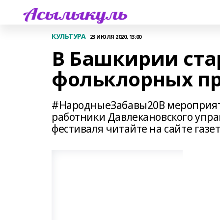
КУЛЬТУРА
23 ИЮЛЯ 2020, 13:00
В Башкирии ста
фольклорных п
#НародныеЗабавы20В мероприят
работники Давлекановского упра
фестиваля читайте на сайте газе