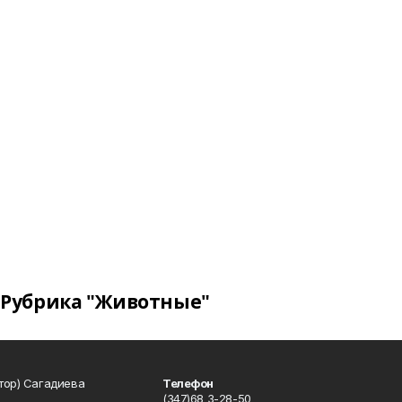
Рубрика "Животные"
тор) Сагадиева
Телефон
(347)68 3-28-50