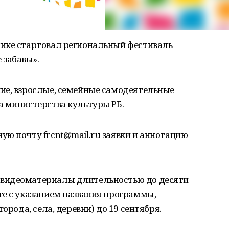
ике стартовал региональный фестиваль
забавы».
ие, взрослые, семейные самодеятельные
а министерства культуры РБ.
ую почту frcnt@mail.ru заявки и аннотацию
видеоматериалы длительностью до десяти
те с указанием названия программы,
орода, села, деревни) до 19 сентября.