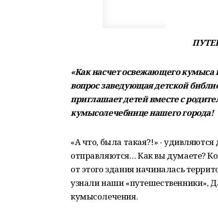
ПУТЕ
«Как насчет освежающего кумыса в
вопрос заведующая детской библи
приглашает детей вместе с родит
кумысолечебнице нашего города!
«А что, была такая?!» - удивляются 
отправляются… Как вы думаете? Кон
от этого здания начиналась террит
узнали наши «путешественники», Д
кумысолечения.