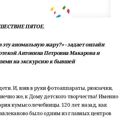
ШЕСТВИЕ ПЯТОЕ.
 эту аномальную жару?» - задает онлайн
отекой Антонина Петровна Макарова и
елями на экскурсию к бывшей
дети. И, взяв в руки фотоаппараты, рюкзачки,
ечно же, к Дому детского творчества! Именно
ория кумысолечебницы. 120 лет назад, как
авлеканово было одним из главных центров