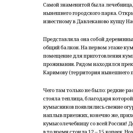
Самой знаменитой была лечебница,
нынешнего городского парка. Откры
известному в Давлеканово купцу Н
Представляла она собой деревянны
общий балкон. На первом этаже ку
помещение для приготовления кумы
проживания. Рядом находился пре
Каримову (территория нынешнего п
Чего там только не было: редкие ра
стояла теплица, благодаря которой
кумысников появлялись свежие огу
наплыв приезжих, конечно же, прих
кумысолечебницу со всей России! 
в то время стоила 12 – 15 копеек. Ном