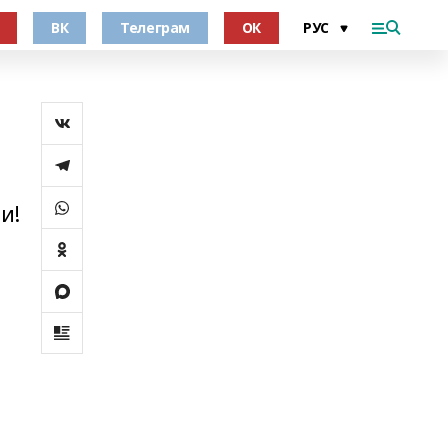
ВК
Телеграм
ОК
и!