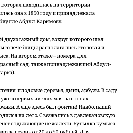
 которая находилась на территории
лась она в 1890 году и принадлежала
абиулле Абдул-Каримову.
й двухэтажный дом, вокруг которого шел
мысолечебницы располагались столовая и
са. На втором этаже – номера для
красный сад, также принадлежавший Абдул-
арка).
стения, плодовые деревья, дыни, арбузы. В саду
 уже в первых числах мая на столах
рчики. А еще здесь был фонтан! Наибольший
одился на лето. Съезжались в давлекановскую
Денег отдыхающие не жалели. Бутылка кумыса
ер за сезон - от 20 до 50 рублей. Для