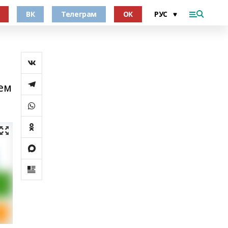
ВК
Телеграм
ОК
ем