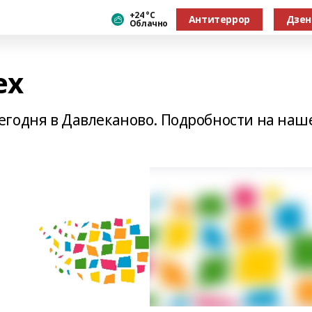
+24 °С
Антитеррор
Дзен
Облачно
ех
егодня в Давлеканово. Подробности на наш