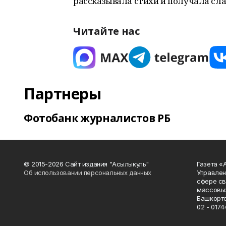
рассказывала стихи и получала сла
Читайте нас
Партнеры
Фотобанк журналистов РБ
© 2015-2026 Сайт издания "Асылыкуль"
Газета «
Об использовании персональных данных
Управлен
сфере св
массовых
Башкорто
02 - 0174