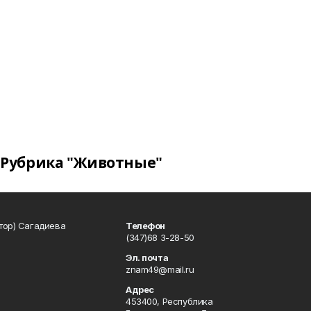
Рубрика "Животные"
тор) Сагадиева
Телефон
(347)68 3-28-50
Эл. почта
znam49@mail.ru
Адрес
453400, Республика