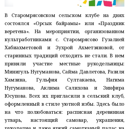
В Старомрясовском сельском клубе на днях
состоялся «Орсык байрамы» или «Праздник
веретена». На мероприятии, организованном
культработниками с. Старомрясово Гузалией
Хабиахметовой и Зухрой Ахметзяновой, от
старинных традиций отходить не стали. В нем
приняли участие местные рукодельницы:
Минигуль Нугуманова, Сайма Давлетова, Разиля
Хамзина, Гульфия Султакаева, Нагима
Нугуманова, Аклима Салихова и Зинфира
Юсупова. Всех их пригласили в сельский клуб,
оформленный в стиле уютной избы. Здесь было
на что полюбоваться: расписная деревянная
утварь, настоящий самовар, украшения,
рукоделие и даже яркий самотканый палас на