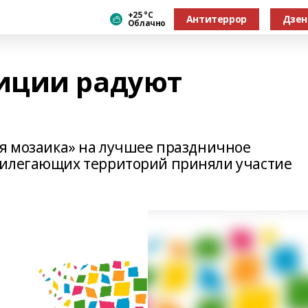
+25 °С
Антитеррор
Дзен
Облачно
иции радуют
яя мозаика» на лучшее праздничное
рилегающих территорий приняли участие