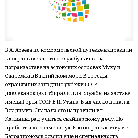
В.А. Асеева по комсомольской путевке направили
в погранвойска. Свою службу начал на
погранзаставе на эстонских островах Муху и
Сааремаа в Балтийском море. В те годы
охранявших западные рубежи СССР
давлекановцев отбирали для службы на заставе
имени Героя СССР В.И. Утина. В их число попал и
Владимир. Сначала его направили в г.
Калининград учиться снайперскому делу. По
прибытии на знаменитую 6-ю погранзаставу в г.
Багратионовск освоил еще и специальность