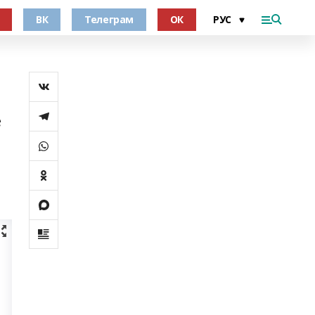
ВК
Телеграм
ОК
е