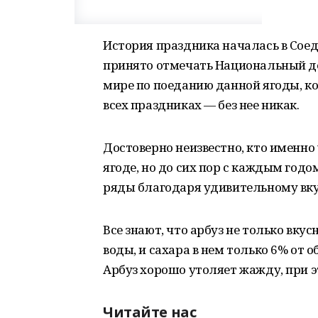
История праздника началась в Сое
принято отмечать Национальный ден
мире по поеданию данной ягоды, к
всех праздниках — без нее никак.
Достоверно неизвестно, кто именн
ягоде, но до сих пор с каждым годо
ряды благодаря удивительному вку
Все знают, что арбуз не только вкус
воды, и сахара в нем только 6% от о
Арбуз хорошо утоляет жажду, при эт
Читайте нас