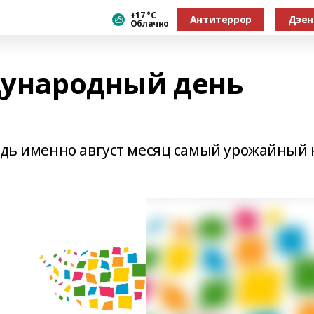
+17 °С
Антитеррор
Дзен
Облачно
ждународный день
ведь именно август месяц самый урожайный 