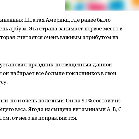
диненных Штатах Америки, где ранее было
ь арбуза. Эта страна занимает первое место в
оторая считается очень важным атрибутом на
о установил праздник, посвященный данной
м он набирает все больше поклонников в свои
су.
ный, но и очень полезный. Он на 90% состоит из
бщего веса. Ягода насыщена витаминами А, В, С.
ом, от него не поправляются.