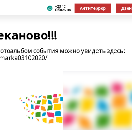
+23 °С
Антитеррор
Дзен
Облачно
каново!!!
Фотоальбом события можно увидеть здесь:
yarmarka03102020/