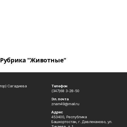
Рубрика "Животные"
тор) Сагадиева
Телефон
(347)68 3-28-50
Эл. почта
znam49@mail.ru
Адрес
453400, Республика
Башкортостан, г. Давлеканово, ул.
Тукаева, д. 1