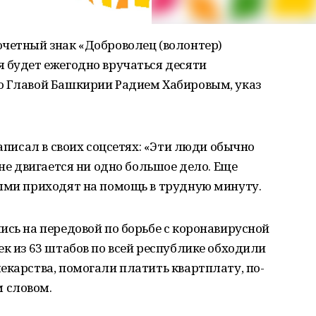
очетный знак «Доброволец (волонтер)
 будет ежегодно вручаться десяти
о Главой Башкирии Радием Хабировым, указ
написал в своих соцсетях: «Эти люди обычно
 не двигается ни одно большое дело. Еще
выми приходят на помощь в трудную минуту.
ись на передовой по борьбе с коронавирусной
ек из 63 штабов по всей республике обходили
екарства, помогали платить квартплату, по-
 словом.