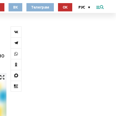
ВК
Телеграм
ОК
но