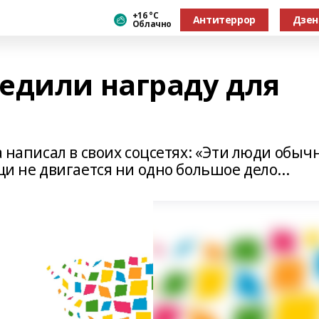
+16 °С
Антитеррор
Дзен
Облачно
едили награду для
а написал в своих соцсетях: «Эти люди обыч
щи не двигается ни одно большое дело...