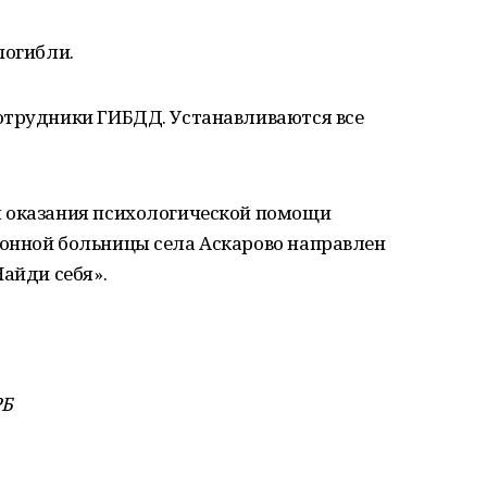
погибли.
отрудники ГИБДД. Устанавливаются все
я оказания психологической помощи
онной больницы села Аскарово направлен
Найди себя».
РБ