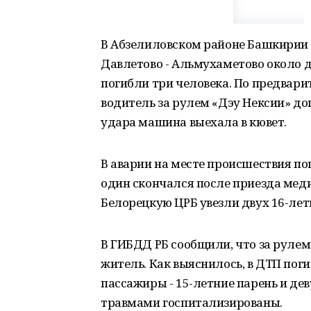
В Абзелиловском районе Башкирии с
Давлетово - Альмухаметово около 
погибли три человека. По предвар
водитель за рулем «Дэу Нексии» до
удара машина выехала в кювет.
В аварии на месте происшествия по
один скончался после приезда мед
Белорецкую ЦРБ увезли двух 16-лет
В ГИБДД РБ сообщили, что за руле
житель. Как выяснилось, в ДТП пог
пассажиры - 15-летние парень и де
травмами госпитализированы.