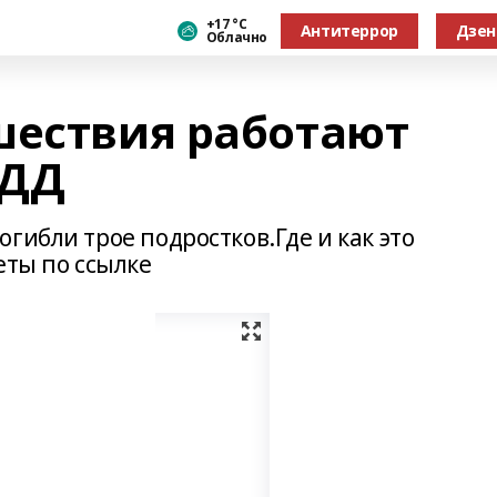
+17 °С
Антитеррор
Дзен
Облачно
шествия работают
БДД
гибли трое подростков.Где и как это
еты по ссылке