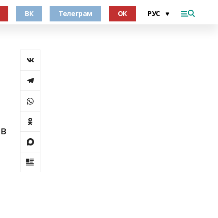
ВК
Телеграм
ОК
 в