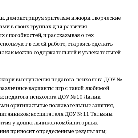
и, демонстрируя зрителям и жюри творческие
ами в своих группах для развития
 способностей, и рассказывая о тех
спользуют в своей работе, стараясь сделать
ы как можно содержательней и увлекательней
 жюри выступления педагога-психолога ДОУ №
различные варианты игр с такой любимой
ок; педагога-психолога ДОУ № 10 Лилии
тьми оригинальные познавательные занятия,
итанников; воспитателя ДОУ № 11 Татьяны
звития у дошкольников комбинаторных
ния приносит определенные результаты;