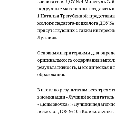
воспитателя ДОУ № 4 Минегуль Сай
подручные материалы, создавать и
1 Натальи Трегубкиной, представи
молоке; педагога-психолога ДОУ №
присутствующих с таким интересн
Луллия».
Основными критериями для опреде
оригинальность содержания выполне
результативность, методическая и
образования.
В итоге по результатам всех трех 
в номинации «Лучший воспитатель -
«Дюймовочка»; «Лучший педагог-псих
психолог ДОУ № 10 «Колокольчик».