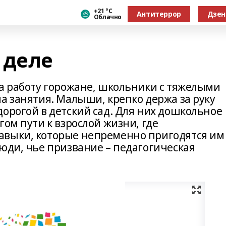
+21 °С
Антитеррор
Дзен
Облачно
 деле
на работу горожане, школьники с тяжелыми
а занятия. Малыши, крепко держа за руку
орогой в детский сад. Для них дошкольное
гом пути к взрослой жизни, где
авыки, которые непременно пригодятся им
юди, чье призвание – педагогическая