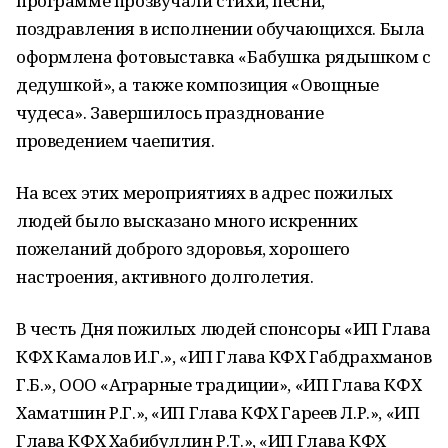
программе прозвучали стихи, песни,
поздравления в исполнении обучающихся. Была
оформлена фотовыставка «Бабушка рядышком с
дедушкой», а также композиция «Овощные
чудеса». Завершилось празднование
проведением чаепития.
На всех этих мероприятиях в адрес пожилых
людей было высказано много искренних
пожеланий доброго здоровья, хорошего
настроения, активного долголетия.
В честь Дня пожилых людей спонсоры «ИП Глава
КФХ Камалов И.Г.», «ИП Глава КФХ Габдрахманов
Г.Б.», ООО «Аграрные традиции», «ИП Глава КФХ
Хаматшин Р.Г.», «ИП Глава КФХ Гареев Л.Р.», «ИП
Глава КФХ Хабибуллин Р.Т.», «ИП Глава КФХ