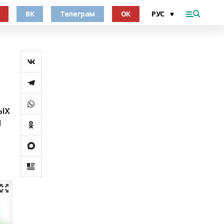
ВК
Телеграм
ОК
ых
и