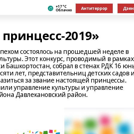
+17 °С
Антитеррор
Дзен
Облачно
 принцесс-2019»
спехом состоялось на прошедшей неделе в
льтуры. Этот конкурс, проводимый в рамках
и Башкортостан, собрал в стенах РДК 16 юн
есяти лет, представительниц детских садов 
разиться за звание настоящей принцессы.
или управление культуры и управление
йона Давлекановский район.