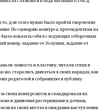
Камилла Глазкова и Влада Малкина (СОШ д.
сто, для этого нужно было пройти творческие
ание. По сценарию конкурса, претенденткам на
 было показать себя в следующих отборочных
кий номер, задание от Золушки, задание от
ывали ловкость и пластику, читали стихи и
о же, старались двигаться в своих нарядах, как
оих родителей и собравшуюся публику.
за своих конкурсанток и скандировали их
лова и движения растерявшимся дочкам,
зали на своих местах в ожидании выступления