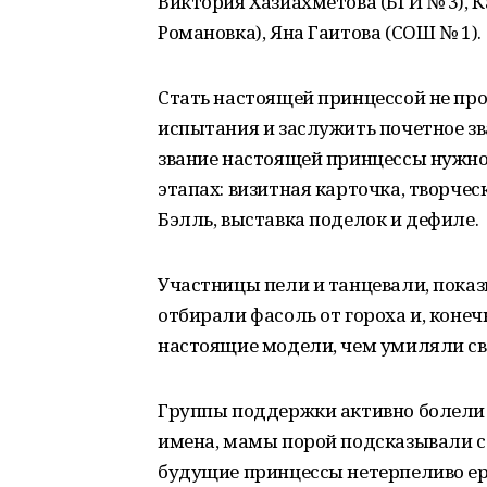
Виктория Хазиахметова (БГИ № 3), 
Романовка), Яна Гаитова (СОШ № 1).
Стать настоящей принцессой не про
испытания и заслужить почетное зв
звание настоящей принцессы нужно
этапах: визитная карточка, творчес
Бэлль, выставка поделок и дефиле.
Участницы пели и танцевали, показ
отбирали фасоль от гороха и, конечн
настоящие модели, чем умиляли св
Группы поддержки активно болели 
имена, мамы порой подсказывали с
будущие принцессы нетерпеливо ер