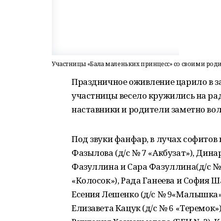
Участницы «Бала маленьких принцесс» со своими род
Праздничное оживление царило в з
участницы весело кружились на рад
наставники и родители заметно вол
Под звуки фанфар, в лучах софитов
Фазылова (д/с № 7 «Акбузат»), Дина
Фазуллина и Сара Фазуллина(д/с № 
«Колосок»), Рада Ганеева и София Ш
Есения Лешенко (д/с № 9«Малышка»),
Елизавета Кацук (д/с № 6 «Теремок»