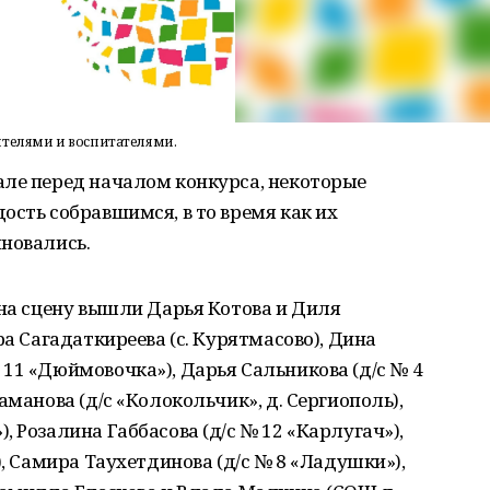
ителями и воспитателями.
але перед началом конкурса, некоторые
ость собравшимся, в то время как их
новались.
 на сцену вышли Дарья Котова и Диля
ра Сагадаткиреева (с. Курятмасово), Дина
11 «Дюймовочка»), Дарья Сальникова (д/с № 4
аманова (д/с «Колокольчик», д. Сергиополь),
 Розалина Габбасова (д/с № 12 «Карлугач»),
), Самира Таухетдинова (д/с № 8 «Ладушки»),