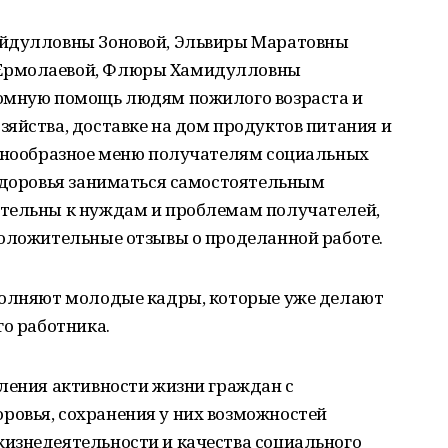
айдулловны Зоновой, Эльвиры Маратовны
Ермолаевой, Флюры Хамидулловны
ромную помощь людям пожилого возраста и
яйства, доставке на дом продуктов питания и
азнообразное меню получателям социальных
 здоровья заниматься самостоятельным
ательны к нуждам и проблемам получателей,
положительные отзывы о проделанной работе.
полняют молодые кадры, которые уже делают
го работника.
ления активности жизни граждан с
овья, сохранения у них возможностей
изнедеятельности и качества социального