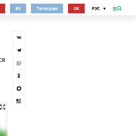
ВК
Телеграм
ОК
ся