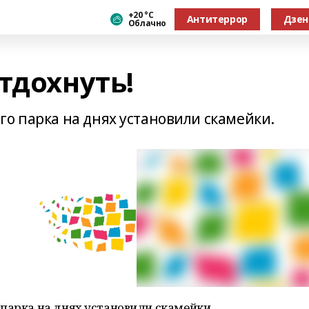
+20 °С
Антитеррор
Дзен
Облачно
тдохнуть!
о парка на днях установили скамейки.
парка на днях установили скамейки.