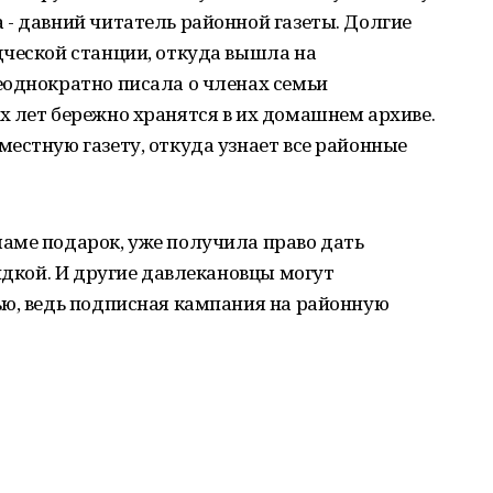
- давний читатель районной газеты. Долгие
дческой станции, откуда вышла на
еоднократно писала о членах семьи
х лет бережно хранятся в их домашнем архиве.
естную газету, откуда узнает все районные
аме подарок, уже получила право дать
кидкой. И другие давлекановцы могут
ью, ведь подписная кампания на районную