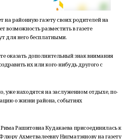
ет на районную газету своих родителей на
ет возможность разместить в газете
дут для него бесплатными.
ете оказать дополнительный знак внимания
здравить их или кого-нибудь другого с
о, уже находятся на заслуженном отдыхе, по-
цию о жизни района, событиях
 Рима Рашитовна Кудакаева присоединилась к
 Флюру Ахметвалеевну Нигматзянову на газету