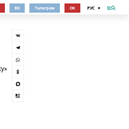
ВК
Телеграм
ОК
ку»