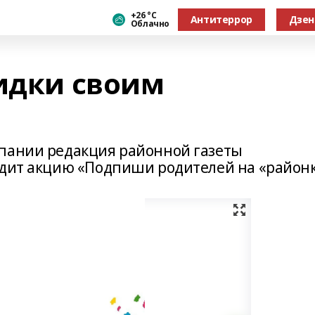
+26 °С
Антитеррор
Дзен
Облачно
кидки своим
мпании редакция районной газеты
одит акцию «Подпиши родителей на «район