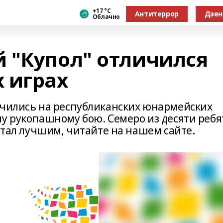
+17 °С
Антитеррор
Дзен
Облачно
 "Купол" отличился
 играх
ичились на республиканских юнармейских
му рукопашному бою. Семеро из десяти ребя
 стал лучшим, читайте на нашем сайте.