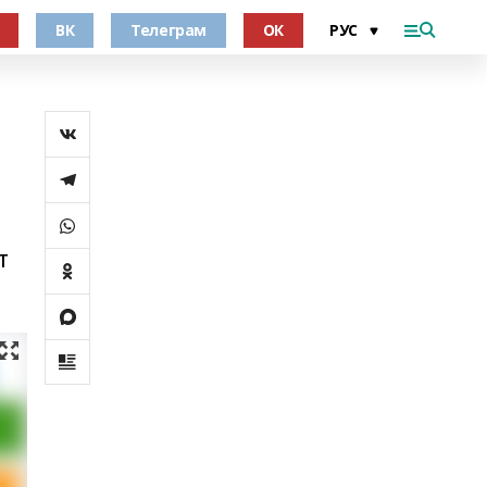
ВК
Телеграм
ОК
т