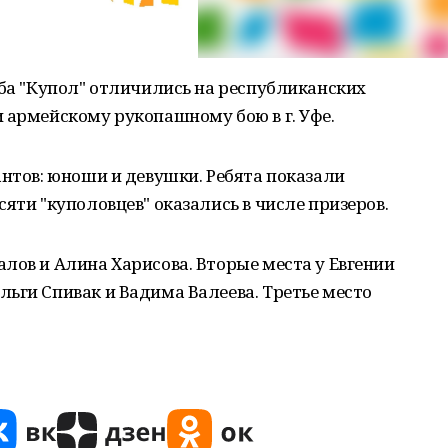
уба "Купол" отличились на республиканских
 армейскому рукопашному бою в г. Уфе.
антов: юноши и девушки. Ребята показали
яти "куполовцев" оказались в числе призеров.
лов и Алина Харисова. Вторые места у Евгении
ьги Спивак и Вадима Валеева. Третье место