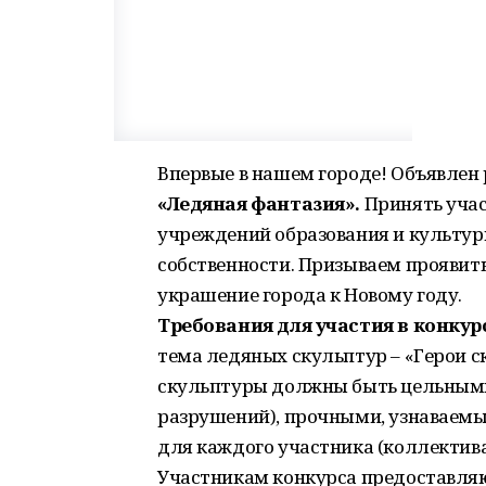
Впервые в нашем городе! Объявле
«Ледяная фантазия».
Принять учас
учреждений образования и культур
собственности. Призываем проявить
украшение города к Новому году.
Требования для участия в конкур
тема ледяных скульптур – «Герои ск
скульптуры должны быть цельным
разрушений), прочными, узнаваемы
для каждого участника (коллектив
Участникам конкурса предоставля