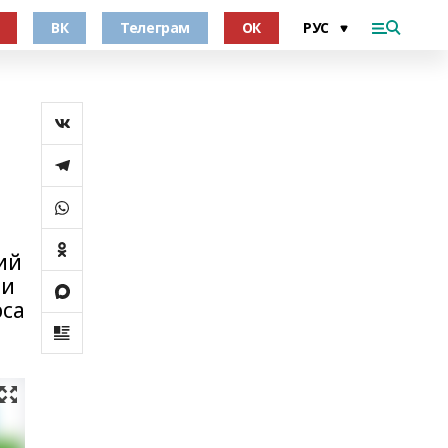
ВК
Телеграм
ОК
ий
 и
рса