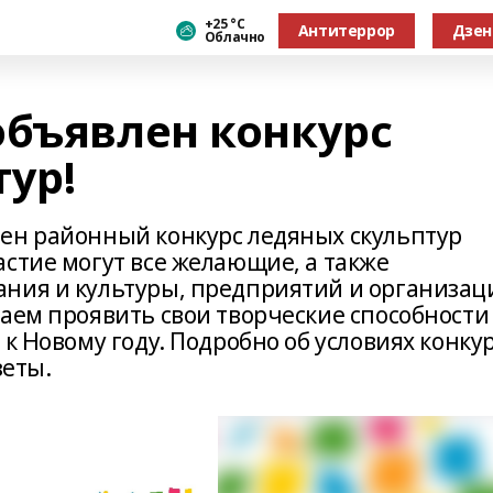
+25 °С
Антитеррор
Дзен
Облачно
объявлен конкурс
ур!
ен районный конкурс ледяных скульптур
стие могут все желающие, а также
ания и культуры, предприятий и организац
аем проявить свои творческие способности
 к Новому году. Подробно об условиях конку
зеты.