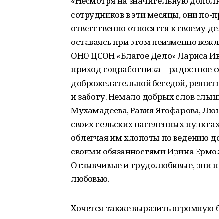
«Несмотря на значительную дополн
сотрудников в эти месяцы, они по-
ответственно относятся к своему де
оставаясь при этом неизменно веж
ОНО ЦСОН «Благое Дело» Лариса Ив
приход соцработника – радостное с
доброжелательной беседой, решить
и заботу. Немало добрых слов слыш
Мухамадеева, Равия Ягофарова, Лю
своих сельских населенных пункт
облегчая им хлопоты по ведению д
своими обязанностями Ирина Ермола
Отзывчивые и трудолюбивые, они 
любовью.
Хочется также выразить огромную 