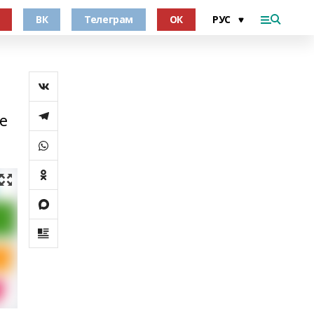
ВК
Телеграм
ОК
е