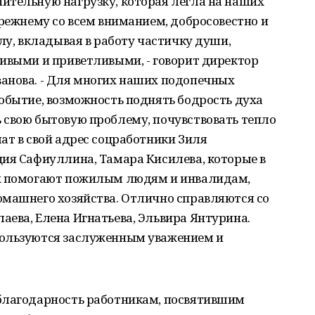
ительную нагрузку, которая легла на наших
прежнему со всем вниманием, добросовестно и
лу, вкладывая в работу частичку души,
ливыми и приветливыми, - говорит директор
анова. - Для многих наших подопечных
обытие, возможность поднять бодрость духа
 свою бытовую проблему, почувствовать тепло
ат в свой адрес соцработники Зиля
ция Сафиуллина, Тамара Кисилева, которые в
ах помогают пожилым людям и инвалидам,
омашнего хозяйства. Отлично справляются со
ева, Елена Игнатьева, Эльвира Янтурина.
пользуются заслуженным уважением и
благодарность работникам, посвятившим