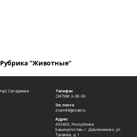
Рубрика "Животные"
тор) Сагадиева
Телефон
(347)68 3-28-50
Эл. почта
znam49@mail.ru
Адрес
453400, Республика
Башкортостан, г. Давлеканово, ул.
Тукаева, д. 1