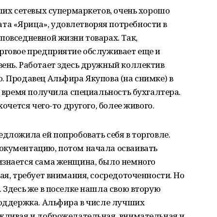
ьших сетевых супермаркетов, очень хорошо
а «Ярица», удовлетворяя потребности в
повседневной жизни товарах. Так,
орговое предприятие обслуживает еще и
ень. Работает здесь дружный коллектив
. Продавец Альфира Якупова (на снимке) в
е время получила специальность бухгалтера.
хочется чего-то другого, более живого.
едложила ей попробовать себя в торговле.
окументацию, потом начала осваивать
изнается сама женщина, было немного
ая, требует внимания, сосредоточенности. Но
. Здесь же в поселке нашла свою вторую
поддержка. Альфира в числе лучших
ежливая и доброжелательная, внимательная и