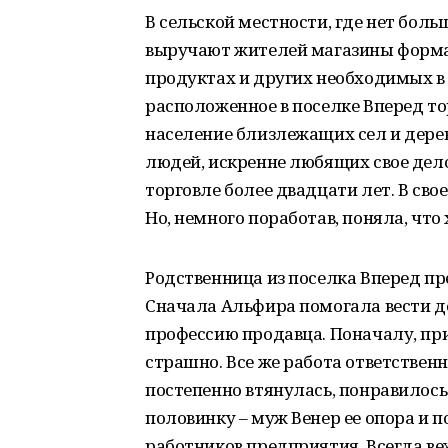
В сельской местности, где нет бол
выручают жителей магазины формат
продуктах и других необходимых в 
расположенное в поселке Вперед т
население близлежащих сел и дерев
людей, искренне любящих свое дело
торговле более двадцати лет. В сво
Но, немного поработав, поняла, что 
Родственница из поселка Вперед пр
Сначала Альфира помогала вести д
профессию продавца. Поначалу, пр
страшно. Все же работа ответственн
постепенно втянулась, понравилось
половинку – муж Венер ее опора и 
работников предприятия. Всегда в