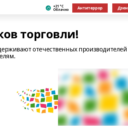
+21 °С
Антитеррор
Дзен
Облачно
ков торговли!
ддерживают отечественных производителей
елям.