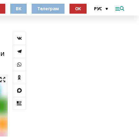
ВК
Телеграм
ОК
 и