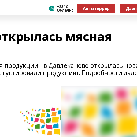
+28 °С
Антитеррор
Дзен
Облачно
открылась мясная
я продукции - в Давлеканово открылась нов
дегустировали продукцию. Подробности дале