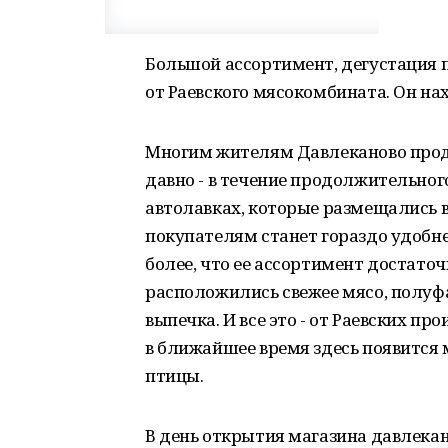
Большой ассортимент, дегустация 
от Раевского мясокомбината. Он нах
Многим жителям Давлеканово прод
давно - в течение продолжительног
автолавках, которые размещались в
покупателям станет гораздо удобн
более, что ее ассортимент достат
расположились свежее мясо, полуф
выпечка. И все это - от Раевских пр
в ближайшее время здесь появится
птицы.
В день открытия магазина давлека