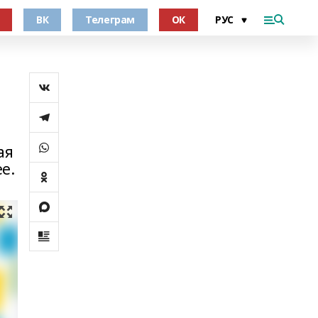
ВК
Телеграм
ОК
ая
е.