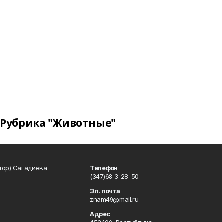
Рубрика "Животные"
тор) Сагадиева
Телефон
(347)68 3-28-50
Эл. почта
znam49@mail.ru
Адрес