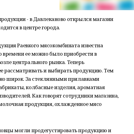
продукции - в Давлеканово открылся магазин
одится в центре города.
укция Раевкого мясокомбината известна
о времени ее можно было приобрести в
озле центрального рынка. Теперь
ее рассматривать и выбирать продукцию. Тем
очно широк. За стеклянными прилавками
абрикаты, колбасные изделия, ароматная
оизводителей. Как говорят сотрудники магазина,
 молочная продукция, охлажденное мясо
новцы могли продегустировать продукцию и