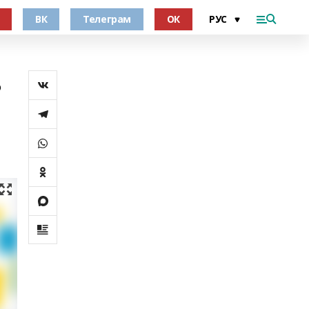
ВК
Телеграм
ОК
ь