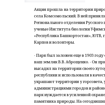
Акция прошла на территории приро
села Комсомольский. В ней приняли
Регионального отделения Русского 
ученые Института биологии Уфимск
«Республика Башкортостан», ЮТВ, гл
Карпов и волонтеры.
- Парк был заложен еще в 1903 году
наш земляк В.В. Аброщенко. - Он пр
высадил на территории своего хутор
республики и использовали в качес
украшают территории у горсовета, 
администрациями городов и районов
парк нуждается в усиленной охране
памятника природы. На сегодняшни