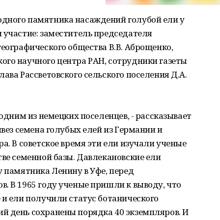
дного памятника насаждений голубой ели у
 участие: заместитель председателя
географического общества В.В. Аброщенко,
ого научного центра РАН, сотрудники газеты
ава Рассветовского сельского поселения Д.А.
 одним из немецких поселенцев, - рассказывает
ивез семена голубых елей из Германии и
а. В советское время эти ели изучали ученые
тве семенной базы. Давлекановские ели
у памятника Ленину в Уфе, перед
. В 1965 году ученые пришли к выводу, что
 и ели получили статус ботанического
й день сохранены порядка 40 экземпляров. И