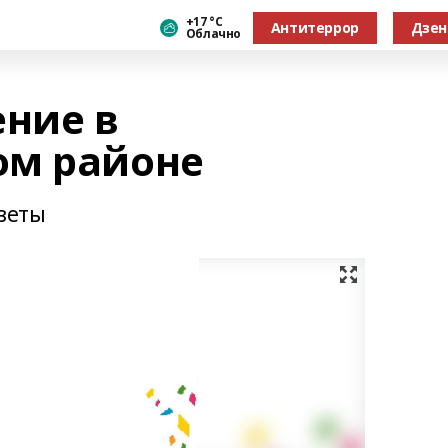
+17 °С
Антитеррор
Дзен
Облачно
ение в
ом районе
азеты