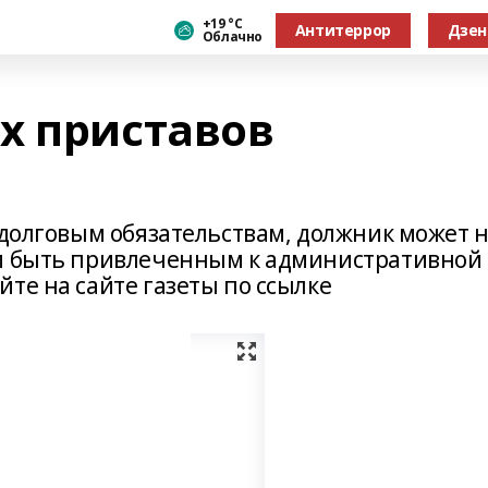
+19 °С
Антитеррор
Дзен
Облачно
х приставов
 долговым обязательствам, должник может 
 и быть привлеченным к административной
те на сайте газеты по ссылке