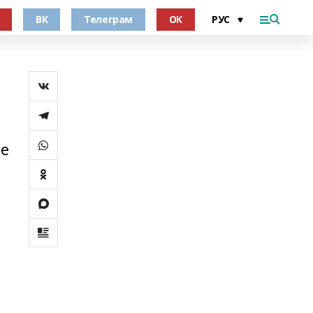
ВК
Телеграм
ОК
не