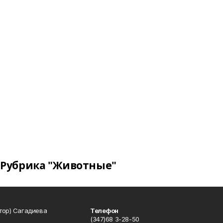
Рубрика "Животные"
тор) Сагадиева
Телефон
(347)68 3-28-50