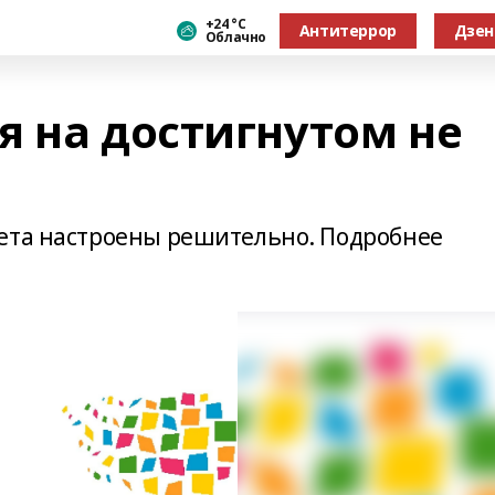
+24 °С
Антитеррор
Дзен
Облачно
я на достигнутом не
вета настроены решительно. Подробнее