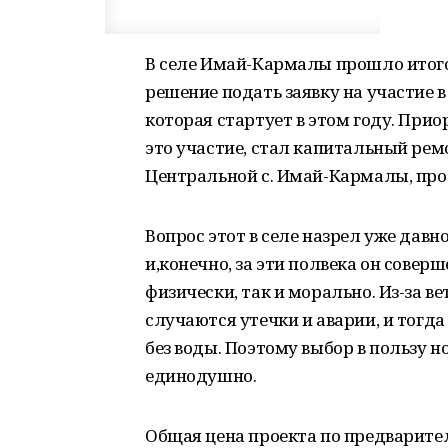
В селе Имай-Кармалы прошло итого
решение подать заявку на участие
которая стартует в этом году. Пр
это участие, стал капитальный ре
Центральной с. Имай-Кармалы, про
Вопрос этот в селе назрел уже давно
и,конечно, за эти полвека он совер
физически, так и морально. Из-за в
случаются утечки и аварии, и тогда
без воды. Поэтому выбор в пользу
единодушно.
Общая цена проекта по предваритель