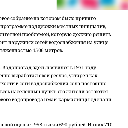
вое собрание на котором было принято
 в программе поддержки местных инициатив,
иоритетной проблемой, которую должно решить
монт наружных сетей водоснабжения на улице
тяженностью 1506 метров.
. Водопровод здесь появился в 1971 году
шенно выработал свой ресурс, устарел как
етхости в сети водоснабжения села постоянно
 весь населенный пункт, его жители остаются
 нового водопровода имай-кармалинцы сделали
ной оценке - 958 тысяч 690 рублей. Из них 710