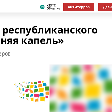
+23 °С
Антитеррор
Дзен
Облачно
 республиканского
нняя капель»
еров