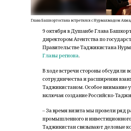
Глава Башкортостана встретился с Нурмахмадом Ахма
9 октября в Душанбе Глава Башкорт
директором Агентства по государ
Правительстве Таджикистана Нур
Главы региона
.
В ходе встречи стороны обсудили 
сотрудничества и расширения вза
Таджикистаном. Особое внимание у
включая создание Российско-Таджи
– За время визита мы провели ряд р
промышленного и инвестиционного
Таджикистан связывают деловые ко