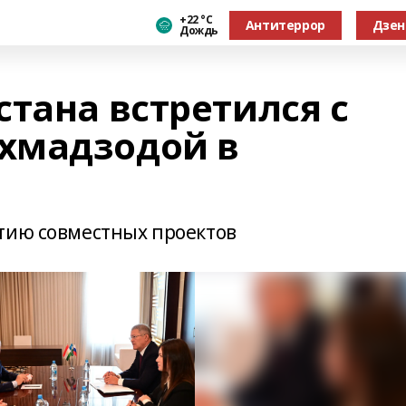
+22 °С
Антитеррор
Дзен
Дождь
тана встретился с
хмадзодой в
тию совместных проектов