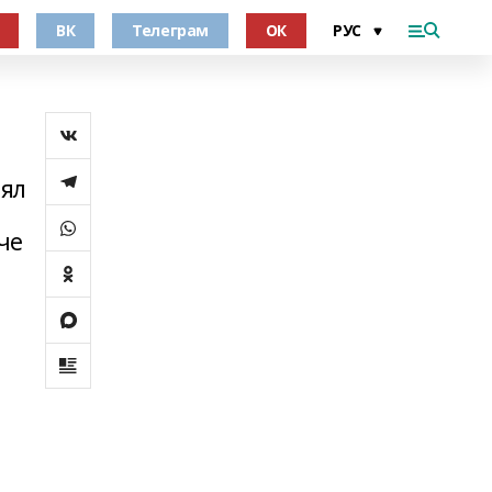
ВК
Телеграм
ОК
нял
че