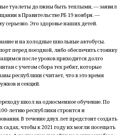
льные туалеты должны быть теплыми, — заявил
щании в Правительстве РБ 19 ноября. —
у серьезно. Это здоровье наших детей.
мание и на холодные школьные автобусы.
орт перед поездкой, либо обеспечить стоянку
учащимся после уроков приходится долго
читан с учетом сбора тех ребят, которые
авы республики считает, что в это время
ужков и секций.
ереходу школ на односменное обучение. По
100-летию республики строится и
ования. В течение двух лет предстоит создать
х садах, чтобы к 2021 году их могли посещать