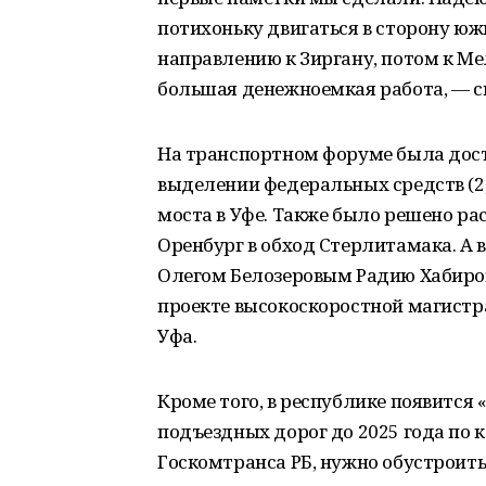
потихоньку двигаться в сторону юж
направлению к Зиргану, потом к Мел
большая денежноемкая работа, — ск
На транспортном форуме была дост
выделении федеральных средств (2
моста в Уфе. Также было решено ра
Оренбург в обход Стерлитамака. А 
Олегом Белозеровым Радию Хабирову
проекте высокоскоростной магистр
Уфа.
Кроме того, в республике появится
подъездных дорог до 2025 года по
Госкомтранса РБ, нужно обустроить