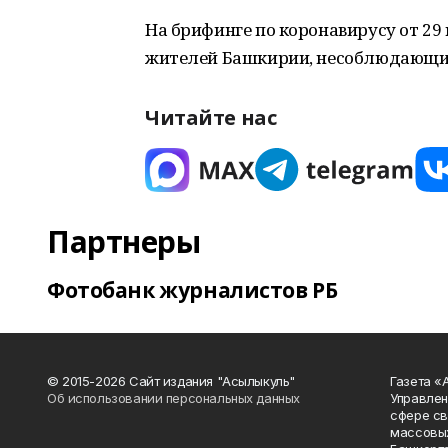
На брифинге по коронавирусу от 29
жителей Башкирии, несоблюдающих 
Читайте нас
Партнеры
Фотобанк журналистов РБ
© 2015-2026 Сайт издания "Асылыкуль"
Газета «
Об использовании персональных данных
Управлен
сфере св
массовых