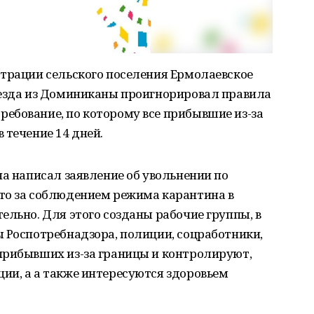
страции сельского поселения Ермолаевское
иезда из Доминиканы проигнорировал правила
ебование, по которому все прибывшие из-за
 течение 14 дней.
на написал заявление об увольнении по
то за соблюдением режима карантина в
ельно. Для этого созданы рабочие группы, в
 Роспотребнадзора, полиции, соцработники,
прибывших из-за границы и контролируют,
ии, а а также интересуются здоровьем