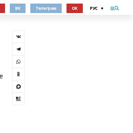
ВК
Телеграм
ОК
е