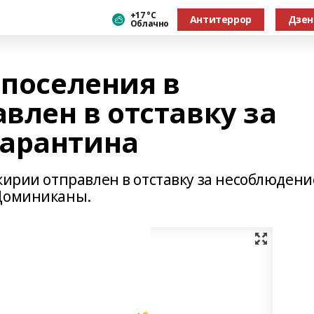
+17 °С
Антитеррор
Дзен
Облачно
 поселения в
влен в отставку за
карантина
кирии отправлен в отставку за несоблюдени
 Доминиканы.