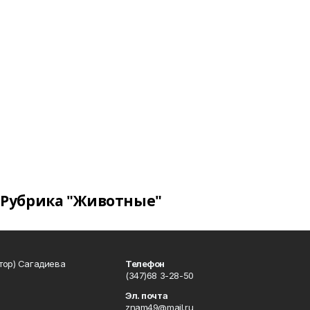
Рубрика "Животные"
тор) Сагадиева
Телефон
(347)68 3-28-50
Эл. почта
znam49@mail.ru