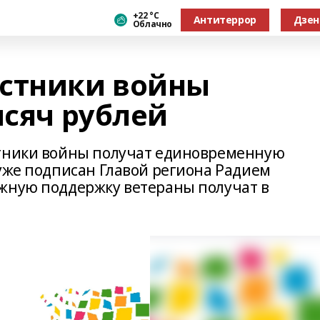
+22 °С
Антитеррор
Дзен
Облачно
астники войны
ысяч рублей
стники войны получат единовременную
 уже подписан Главой региона Радием
жную поддержку ветераны получат в