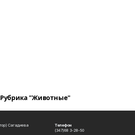
Рубрика "Животные"
тор) Сагадиева
Телефон
(347)68 3-28-50