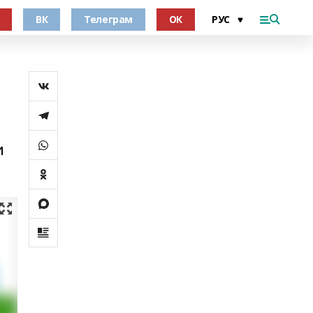
ВК
Телеграм
ОК
и