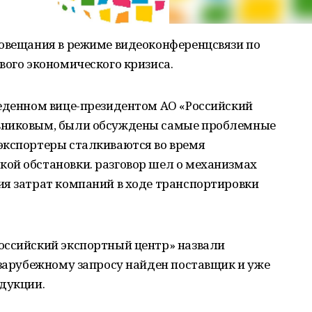
совещания в режиме видеоконференцсвязи по
вого экономического кризиса.
веденном вице-президентом АО «Российский
вниковым, были обсуждены самые проблемные
экспортеры сталкиваются во время
ой обстановки. разговор шел о механизмах
ия затрат компаний в ходе транспортировки
оссийский экспортный центр» назвали
 зарубежному запросу найден поставщик и уже
дукции.