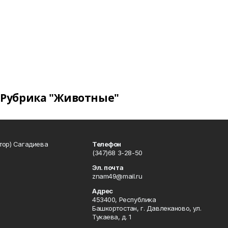
Рубрика "Животные"
тор) Сагадиева
Телефон
(347)68 3-28-50
Эл. почта
znam49@mail.ru
Адрес
453400, Республика
Башкортостан, г. Давлеканово, ул.
Тукаева, д. 1