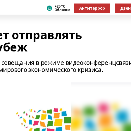
+25 °С
Антитеррор
Дзен
Облачно
т отправлять
убеж
т совещания в режиме видеоконференцсвяз
 мирового экономического кризиса.