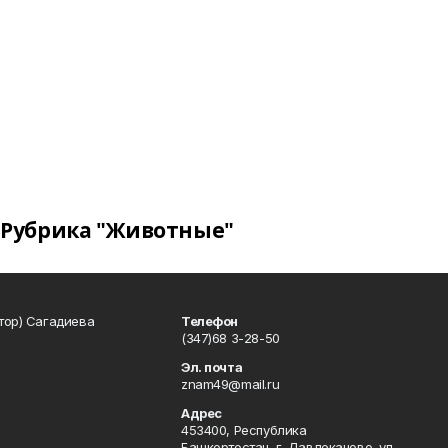
Рубрика "Животные"
тор) Сагадиева
Телефон
(347)68 3-28-50
Эл. почта
znam49@mail.ru
Адрес
453400, Республика
Башкортостан, г. Давлеканово, ул.