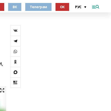
ВК
Телеграм
ОК
и,