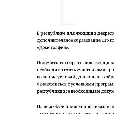
В республике для женщин в декрет
дополнительное образование. Его п
«Демография».
Получить это образование женщина
необходимо стать участниками про
создание условий дошкольного образ
ознакомиться с условиями програм
республики все необходимые доку
На переобучение женщин, повышен
декретном отпуске ежегодно запла