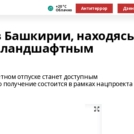
+20 °С
Антитеррор
Дзен
Облачно
 Башкирии, находясь
ть ландшафтным
етном отпуске станет доступным
о получение состоится в рамках нацпроекта