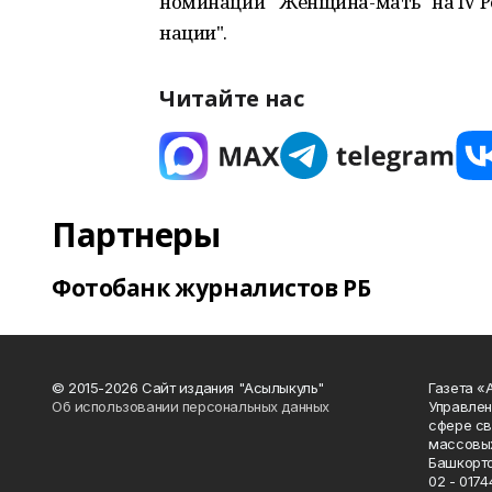
номинации " Женщина-мать" на IV 
нации".
Читайте нас
Партнеры
Фотобанк журналистов РБ
© 2015-2026 Сайт издания "Асылыкуль"
Газета «
Об использовании персональных данных
Управлен
сфере св
массовых
Башкорто
02 - 0174