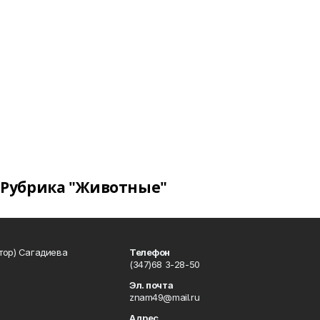
Рубрика "Животные"
тор) Сагадиева
Телефон
(347)68 3-28-50
Эл. почта
znam49@mail.ru
Адрес