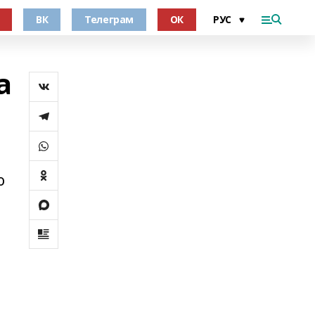
ВК
Телеграм
ОК
а
о