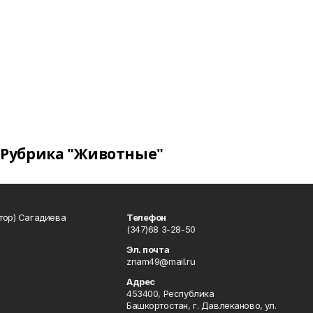
Рубрика "Животные"
тор) Сагадиева
Телефон
(347)68 3-28-50
Эл. почта
znam49@mail.ru
Адрес
453400, Республика
Башкортостан, г. Давлеканово, ул.