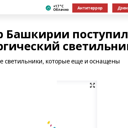
+17 °С
Антитеррор
Дзен
Облачно
р Башкирии поступи
ргический светильни
е светильники, которые еще и оснащены