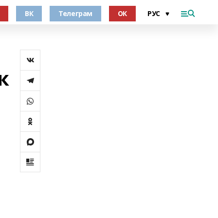
ВК
Телеграм
ОК
л
к