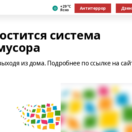
+29 °С
Антитеррор
Дзен
Ясно
остится система
мусора
выходя из дома. Подробнее по ссылке на сай