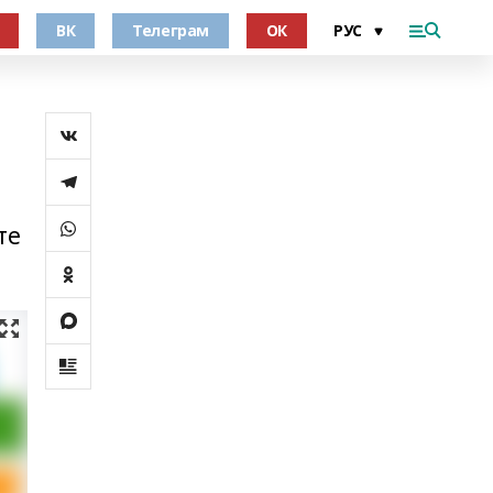
ВК
Телеграм
ОК
те