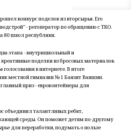
прошел конкурс поделок из вторсырья. Его
дстрой" - регоператор по обращению с ТКО.
а 80 школ республики.
два этапа - внутришкольный и
 креативные поделки из бросовых материалов.
голосования в интернете. В итоге
ик местной гимназии № 1 Баязит Ваншин.
 главный приз - евроконтейнеры для
рс объединил талантливых ребят,
ающей среды. Он поможет детям по-другому
ырье для переработки, подумать о пользе