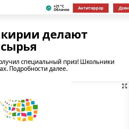
+21 °С
Антитеррор
Дзен
Облачно
кирии делают
рсырья
 получил специальный приз! Школьники
ах. Подробности далее.