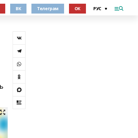
ВК
Телеграм
ОК
ь