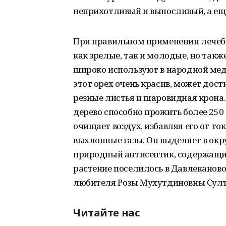
неприхотливый и выносливый, а ещ
При правильном применении лечеб
как зрелые, так и молодые, но такж
широко используют в народной мед
этот орех очень красив, может дост
резные листья и шаровидная крона.
дерево способно прожить более 250
очищает воздух, избавляя его от то
выхлопные газы. Он выделяет в окр
природный антисептик, содержащий
растение поселилось в Давлеканово
любителя Розы Мухутдиновны Султ
Читайте нас