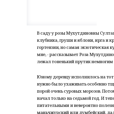
В саду у розы Мухутдиновны Султан
клубника, груши и яблони, ирга и 
гортензии, но самая экзотическая к
мне, - рассказывает Роза Мухутдино
лежал тоненький прутик немногим 
Юному деревцу исполнилось на тот 
нужно было ухаживать особенно тща
порой очень суровых морозов. Пото
начал только на седьмой год. И теп
питательными и невероятно полезны
маньчжурский или думбейский, дал