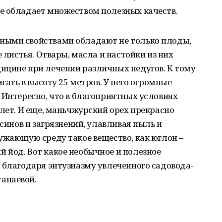
е обладает множеством полезных качеств.
ными свойствами обладают не только плоды,
е листья. Отвары, масла и настойки из них
ицине при лечении различных недугов. К тому
игать в высоту 25 метров. У него огромные
 Интересно, что в благоприятных условиях
 лет. И еще, маньчжурский орех прекрасно
ксинов и загрязнений, улавливая пыль и
ужающую среду такое вещество, как юглон –
 йод. Вот какое необычное и полезное
 благодаря энтузиазму увлеченного садовода-
анаевой.