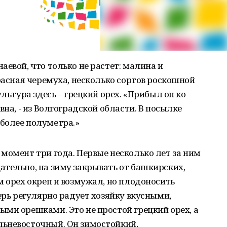
аевой, что только не растет: малина и
красная черемуха, несколько сортов роскошной
ультура здесь – грецкий орех. «Прибыл он ко
вна, - из Волгоградской области. В посылке
более полуметра.»
момент три года. Первые несколько лет за ним
тельно, на зиму закрывать от башкирских,
м орех окреп и возмужал, но плодоносить
ерь регулярно радует хозяйку вкусными,
ми орешками. Это не простой грецкий орех, а
ьневосточный. Он зимостойкий,