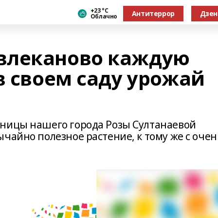
+23 °С
Антитеррор
Дзен
Облачно
влеканово каждую
в своем саду урожай
ьницы нашего города Розы Султанаевой
чайно полезное растение, к тому же с очен