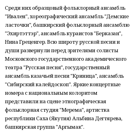
Среди них образцовый фольклорный ансамбль
"Ивален", хореографический ансамбль "Демские
ласточки", башкирский фольклорный ансамблю
"Эхиртэттэр", ансамбль кураистов "Берказан",
Нина Греценгер. Всю широту русской песни и
души развернули перед зрителями солисты
Московского государственного академического
театра "Русская песня", государственный
ансамбль казачьей песни "Криница", ансамбль
"Сибирский калейдоскоп". Яркие концертные
номера с национальным колоритом
представили на сцене этнографическая
фольклорная студия "Мерема", артистка
республики Саха (Якутия) Альбина Дегтярева,
башкирская группа "Аргымак".