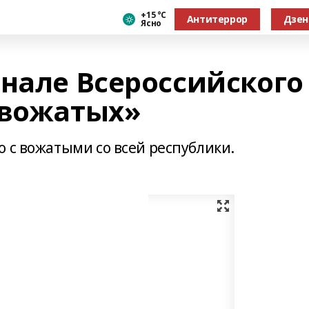
+15 °С
Антитеррор
Дзен
Ясно
инале Всероссийского
 вожатых»
 с вожатыми со всей республики.