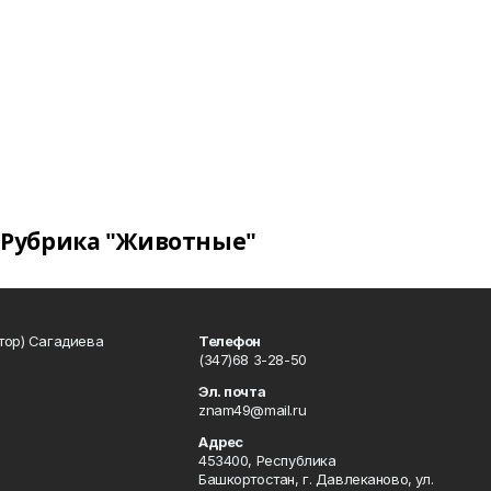
Рубрика "Животные"
тор) Сагадиева
Телефон
(347)68 3-28-50
Эл. почта
znam49@mail.ru
Адрес
453400, Республика
Башкортостан, г. Давлеканово, ул.